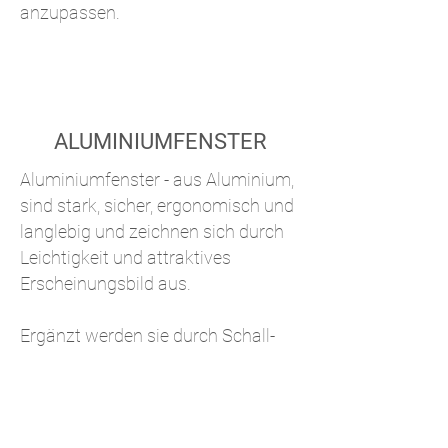
anzupassen.
ALUMINIUMFENSTER
Aluminiumfenster - aus Aluminium,
sind stark, sicher, ergonomisch und
langlebig und zeichnen sich durch
Leichtigkeit und attraktives
Erscheinungsbild aus.
Ergänzt werden sie durch Schall-
und Wärmedämmung sowie die
Möglichkeit, die Fenster an
individuelle Bedürfnisse
anzupassen.